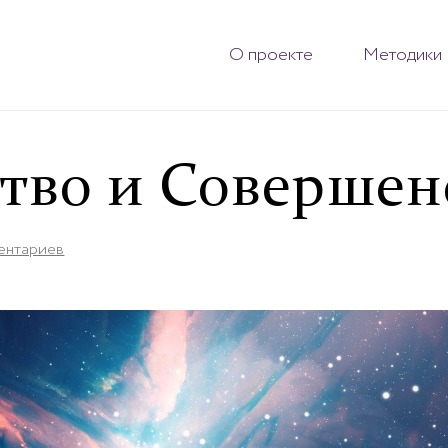
О проекте
Методики
тво и Совершен
ентариев