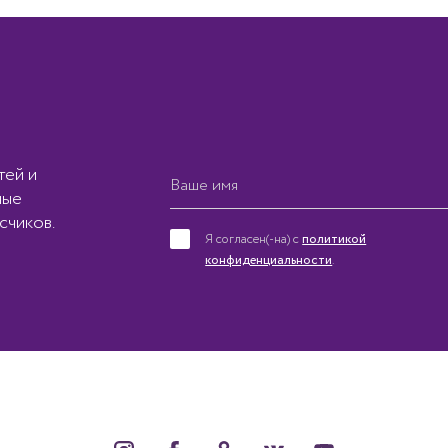
тей и
ные
счиков.
Я согласен(-на) с
политикой
конфиденциальности
.