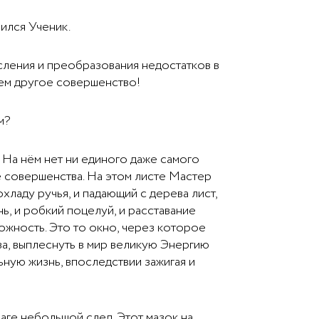
вился Ученик.
ысления и преобразования недостатков в
сем другое совершенство!
м?
— На нём нет ни единого даже самого
е совершенства. На этом листе Мастер
хладу ручья, и падающий с дерева лист,
, и робкий поцелуй, и расставание
жность. Это то окно, через которое
ва, выплеснуть в мир великую Энергию
ную жизнь, впоследствии зажигая и
маге небольшой след. Этот мазок на