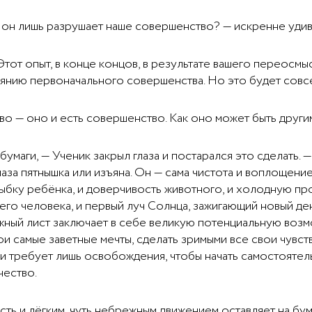
ли он лишь разрушает наше совершенство? — искренне уди
Этот опыт, в конце концов, в результате вашего переосм
тоянию первоначального совершенства. Но это будет сов
о — оно и есть совершенство. Как оно может быть други
умаги, — Ученик закрыл глаза и постарался это сделать. 
лаза пятнышка или изъяна. Он — сама чистота и воплощени
ыбку ребёнка, и доверчивость животного, и холодную про
о человека, и первый луч Солнца, зажигающий новый день
ный лист заключает в себе великую потенциальную возмо
и самые заветные мечты, сделать зримыми все свои чувст
и требует лишь освобождения, чтобы начать самостоятель
чество.
сть и лёгким, чуть небрежным движением оставляет на бу