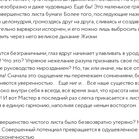
зобразно и даже чудовищно. Ещё бы! Это маленькое гр
овершенство листа бумаги. Более того, последующие маз
целомудрия, громоздясь друг на друга, сливаясь и созд
ательно варварски испорчен, и его можно лишь выбросить 
зить через него великое дыхание Жизни.
тся безграничными, глаз вдруг начинает улавливать в уро
и! Что это? Упрямое нежелание разума признавать своё 
е руководство мирозданием? Но, так или иначе, мы всё о
ла! Сначала это ощущение мы перемежаем сомнениями, бо
няются уверенностью… Ещё миг и… Всё наше существо взр
убоко внутри себя я всегда, всё время знал, что красота н
! И вот Мастер в последний раз слегка прикасается к ли
я в единую гармонию, наполняя сердце немым восторгом.
совершенство чистого листа было безвозвратно утеряно? 
. Совершенный потенциал превращается в одушевлённое
есконечностью.