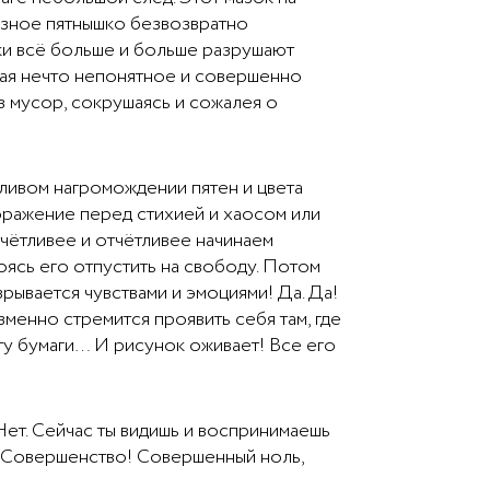
язное пятнышко безвозвратно
ки всё больше и больше разрушают
авая нечто непонятное и совершенно
в мусор, сокрушаясь и сожалея о
дливом нагромождении пятен и цвета
поражение перед стихией и хаосом или
тчётливее и отчётливее начинаем
ясь его отпустить на свободу. Потом
ывается чувствами и эмоциями! Да. Да!
еизменно стремится проявить себя там, где
сту бумаги… И рисунок оживает! Все его
Нет. Сейчас ты видишь и воспринимаешь
 Совершенство! Совершенный ноль,