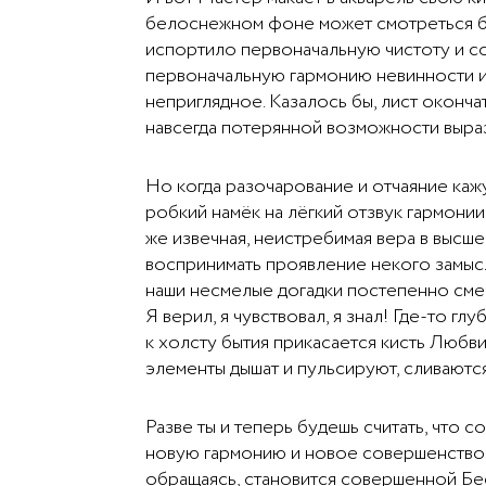
белоснежном фоне может смотреться бе
испортило первоначальную чистоту и с
первоначальную гармонию невинности и 
неприглядное. Казалось бы, лист оконч
навсегда потерянной возможности выра
Но когда разочарование и отчаяние кажу
робкий намёк на лёгкий отзвук гармони
же извечная, неистребимая вера в высше
воспринимать проявление некого замыс
наши несмелые догадки постепенно сме
Я верил, я чувствовал, я знал! Где-то гл
к холсту бытия прикасается кисть Любви
элементы дышат и пульсируют, сливаютс
Разве ты и теперь будешь считать, что 
новую гармонию и новое совершенство
обращаясь, становится совершенной Б