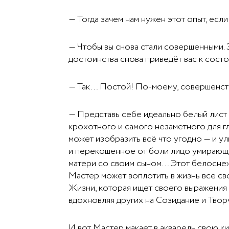
— Тогда зачем нам нужен этот опыт, ес
— Чтобы вы снова стали совершенными. 
достоинства снова приведёт вас к сос
— Так… Постой! По-моему, совершенств
— Представь себе идеально белый лист б
крохотного и самого незаметного для г
может изобразить всё что угодно — и ул
и перекошенное от боли лицо умирающег
матери со своим сыном… Этот белоснеж
Мастер может воплотить в жизнь все сво
Жизни, которая ищет своего выражения 
вдохновляя других на Созидание и Твор
И вот Мастер макает в акварель свою ки