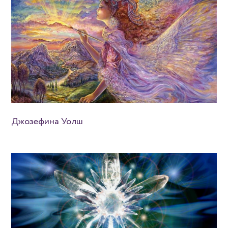
Джозефина Уолш