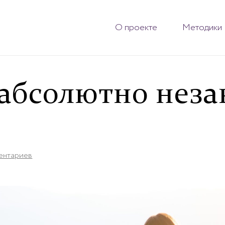
О проекте
Методики
 абсолютно нез
ентариев