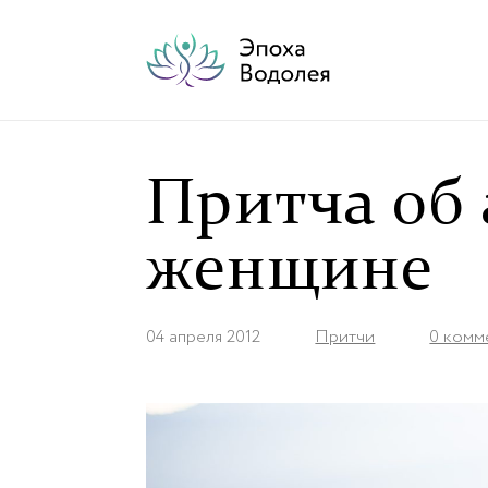
Притча об
женщине
04 апреля 2012
Притчи
0 комм