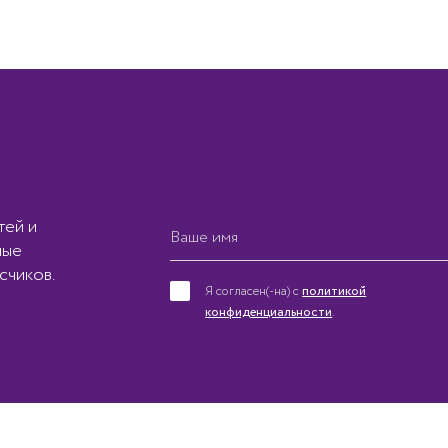
тей и
ные
счиков.
Я согласен(-на) с
политикой
конфиденциальности
.