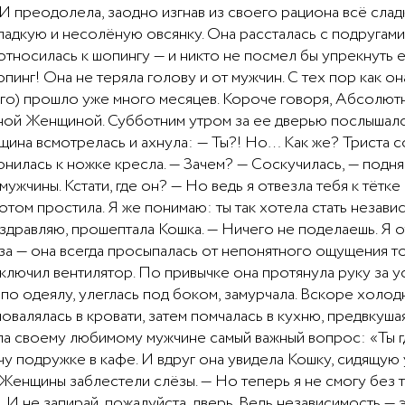
И преодолела, заодно изгнав из своего рациона всё слад
ладкую и несолёную овсянку. Она рассталась с подругами,
носилась к шопингу — и никто не посмел бы упрекнуть её
опинг! Она не теряла голову и от мужчин. С тех пор как о
него) прошло уже много месяцев. Короче говоря, Абсолю
ьной Женщиной. Субботним утром за ее дверью послышалс
щина всмотрелась и ахнула: — Ты?! Но… Как же? Триста с
нилась к ножке кресла. — Зачем? — Соскучилась, — поднял
 мужчины. Кстати, где он? — Но ведь я отвезла тебя к тёт
потом простила. Я же понимаю: ты так хотела стать неза
оздравляю, прошептала Кошка. — Ничего не поделаешь. Я о
за — она всегда просыпалась от непонятного ощущения т
ключил вентилятор. По привычке она протянула руку за у
 по одеялу, улеглась под боком, замурчала. Вскоре холо
повалялась в кровати, затем помчалась в кухню, предвкуш
ла своему любимому мужчине самый важный вопрос: «Ты г
ечу подружке в кафе. И вдруг она увидела Кошку, сидящую 
х Женщины заблестели слёзы. — Но теперь я не смогу без 
. И не запирай, пожалуйста, дверь. Ведь независимость — 