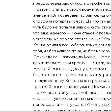
преодолевала зависимость от кофеина. 
Поэтому она пила утром воду и ела нес
зависеть. Она совершенно равнодушно от
способна потерять голову. Да что там ш
чуть было не попала в зависимость от 
что ещё немного — и она станет Идеал
усталости, на пороге стояла Кошка. Жен
Кошка, войдя в дом, обессиленно присло
тебя, ни без нашего дома, ни без нашего
Поначалу да, — вздохнула Кошка. — Но 
вдруг предательски дрогнул. — Что ж, п
Ночью Женщина, вздрогнув, открыла гла
было холодно — словно кто-то внутри в
теплую шерстку. Кошка мягко протопала
три дня. Женщина проснулась. Полчаса 
Потом она потянулась к мобилке и зада
сделала штук сто. Затем назначила встр
попросила та. — Ты уходишь?! — в глаза
— Я просто иду погулять, скоро вернусь