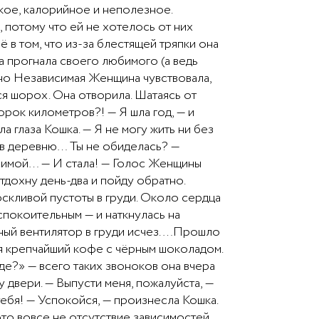
кое, калорийное и неполезное.
 потому что ей не хотелось от них
 в том, что из-за блестящей тряпки она
на прогнала своего любимого (а ведь
тно Независимая Женщина чувствовала,
я шорох. Она отворила. Шатаясь от
орок километров?! — Я шла год, — и
а глаза Кошка. — Я не могу жить ни без
ке в деревню… Ты не обиделась? —
висимой… — И стала! — Голос Женщины
тдохну день-два и пойду обратно.
оскливой пустоты в груди. Около сердца
спокоительным — и наткнулась на
дный вентилятор в груди исчез. …Прошло
ая крепчайший кофе с чёрным шоколадом.
де?» — всего таких звоноков она вчера
у двери. — Выпусти меня, пожалуйста, —
тебя! — Успокойся, — произнесла Кошка.
это вовсе не отсутствие зависимостей,