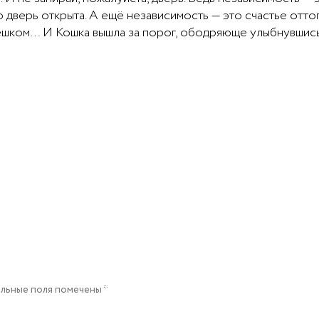
о дверь открыта. А ещё независимость — это счастье оттого
 пешком… И Кошка вышла за порог, ободряюще улыбнувш
льные поля помечены
*