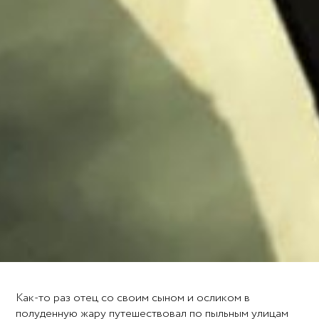
Как-то раз отец со своим сыном и осликом в
полуденную жару путешествовал по пыльным улицам