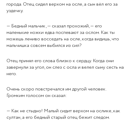
города. Отец сидел верхом на осле, а сын вёл его за
уздечку.
— Бедный мальчик, — сказал прохожий, — его
маленькие ножки едва поспевают за ослом. Как ты
можешь лениво восседать на осле, когда видишь, что
мальчишка совсем выбился из сил?
Отец принял его слова близко к сердцу. Когда они
завернули за угол, он слез с осла и велел сыну сесть на
него.
Очень скоро повстречался им другой человек.
Громким голосом он сказал:
— Как не стыдно! Малый сидит верхом на ослике, как
султан, а его бедный старый отец бежит следом.