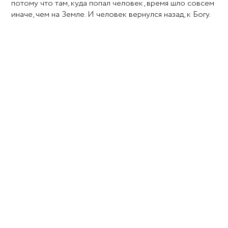
потому что там, куда попал человек, время шло совсем
иначе, чем на Земле. И человек вернулся назад, к Богу.
— Почему ты вернулся? — спросил Бог. — Ведь я не
закрывал перед тобой врата рая.
— Господь, — сказал человек, — мне плохо в твоём раю.
Я боюсь сделать шаг — слишком мало хорошего в моей
душе, и оно не может прикрыть дурное. Я боюсь, что
всем видно, насколько я плох.
— Чего же ты хочешь? — спросил Бог, поскольку он был
творцом времени и имел его в достатке, чтобы
ответить каждому.
— Ты всемогущ и милосерден, — сказал человек. — Ты
видел мою душу насквозь, но не остановил меня, когда
я пытался скрыть свои грехи. Сжалься же надо мной,
убери из моей души всё плохое, что там есть!