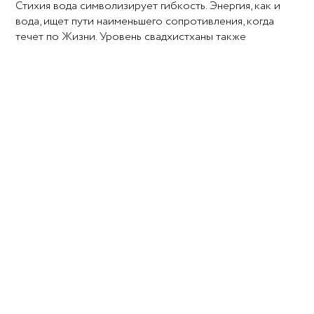
Стихия вода символизирует гибкость. Энергия, как и
вода, ищет пути наименьшего сопротивления, когда
течет по Жизни. Уровень свадхистханы также
соотносят с активизацией подсознательных и
несознательных желаний. Эта чакра ориентирована на
творческую самореализацию
ЯЗЫК ЭНЕРГИИ:
МАТЕРИЯ ВТОРИЧНА И СОТВОРЯЕТСЯ ЭНЕРГИЕЙ
ЛЮБВИ СОЗНАНИЯ. СОБСТВЕННОЕ ЖИЛЬЕ
СОЗДАЕТСЯ ГИБКИМ ПОДХОДОМ К ЭТОМУ
ВОПРОСУ, ПУТЕМ ПОЛНОГО ДОВЕРИЯ
ВСЕЛЕННОЙ ЧЕРЕЗ СИНХРОНИСТИЧНОСТЬ
ПРОЯВЛЕННЫХ ТВОРЧЕСКИХ ПОТЕНЦИАЛОВ.
Энергия первых 2 чакр – это энергия жизненной силы в
этом инструменте присутствия в этом измерении –
биологическом теле.