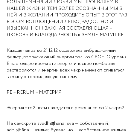
БОЛЬШЕ ЭНЕРГИИ ЛЮБВИ МЫ ПРОЯВЛЯЕМ В
НАШЕЙ ЖИЗНИ, ТЕМ БОЛЕЕ ОСОЗНАННЫ МЫ В
НЕЙ И В ЖЕЛАНИИ ПРОХОДИТЬ ОПЫТ В ЭТОТ РАЗ
В ЭТОМ ВОПЛОЩЕНИИ ЛЕГКО, РАДОСТНО И
ИЗЫСКАННО!!! ВАЖНАЯ СОСТАВЛЯЮЩАЯ –
ЛЮБОВЬ И БЛАГОДАРНОСТЬ к ЗЕМЛЕ-МАТУШКЕ.
Каждая чакра до 21.12.12 содержала вибрационный
фильтр, пропускающий энергии только СВОЕГО уровня.
В настоящее время эти энергетические мембраны
растворяются и энергии всех чакр начинают сливаться
в единую тороидальную систему.
РE – RERUM – МАТЕРИЯ
Энергия этой ноты находится в резонансе со 2 чакрой.
На санскрите svādhiṣṭhāna: sva — собственный;
adhiṣṭhāna — жильё; буквально — «собственное жильё».