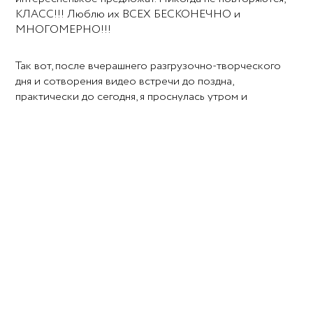
КЛАСС!!! Люблю их ВСЕХ БЕСКОНЕЧНО и
МНОГОМЕРНО!!!
Так вот, после вчерашнего разгрузочно-творческого
дня и сотворения видео встречи до поздна,
практически до сегодня, я проснулась утром и
почувствовала в голове блуждающую легкую боль,
периодически пульсирующую в разных местах.
Обычно, что редко, но бывает, она проявляется в одном
месте и я могу определить мыслеформу, которая ее
вызвала, или область, с чем она связана, если она
прячется (и такое бывает).
Я сделала гормональную гимнастику лежа, затем
спустилась вниз и с водичкой сфокусировалась на
потоках энергии и увидела интересную картинку.
Мыслеформы (две) стучатся в мое пространство, а я их
не хочу пускать, закрываюсь от них, сопротивляюсь
тому, что они есть, а они – это моя энергия и она