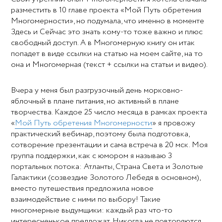
разместить в 10 главе проекта «Мой Путь обретения
Многомерности», но подумала, что именно в моменте
Здесь и Сейчас это знать кому-то тоже важно и плюс
свободный доступ. А в Многомерную книгу он итак
попадет в виде ссылки на статью на моем сайте, на то
она и Многомерная (текст + ссылки на статьи и видео).
Вчера у меня был разгрузочный день морковно-
яблочный в плане питания, но активный в плане
творчества. Каждое 25 число месяца в рамках проекта
«
Мой Путь обретения Многомерности
» я провожу
практический вебинар, поэтому была подготовка,
сотворение презентации и сама встреча в 20 мск. Моя
группа поддержки, как с юмором я называю 3
портальных потока: Атланты, Страна Света и Золотые
Галактики (созвездие Золотого Лебедя в основном),
вместо путешествия предложила новое
взаимодействие с ними по выбору! Такие
многомерные выдумщики: каждый раз что-то
интересненькое предложат. Никогда не повторяются,