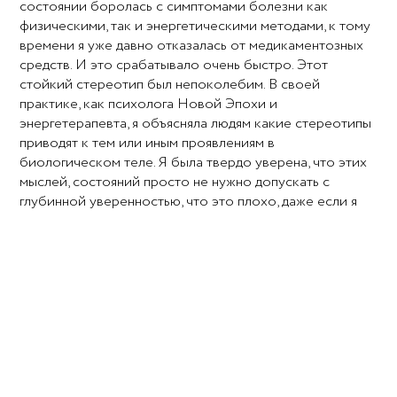
состоянии боролась с симптомами болезни как
физическими, так и энергетическими методами, к тому
времени я уже давно отказалась от медикаментозных
средств. И это срабатывало очень быстро. Этот
стойкий стереотип был непоколебим. В своей
практике, как психолога Новой Эпохи и
энергетерапевта, я объясняла людям какие стереотипы
приводят к тем или иным проявлениям в
биологическом теле. Я была твердо уверена, что этих
мыслей, состояний просто не нужно допускать с
глубинной уверенностью, что это плохо, даже если я
это не озвучивала.
Первой ласточкой, которая заставила усомнится в
этом фундаментально, было ДТП в октябре 2012 года, а
второй — события вчерашнего дня. Нельзя сказать, что
между этим не было более пристального наблюдения и
исследования симптомов болезни и дискомфортного
состояния у себя и моих клиентов, обращавшихся ко
мне за помощью в порой очень серьезных состояниях