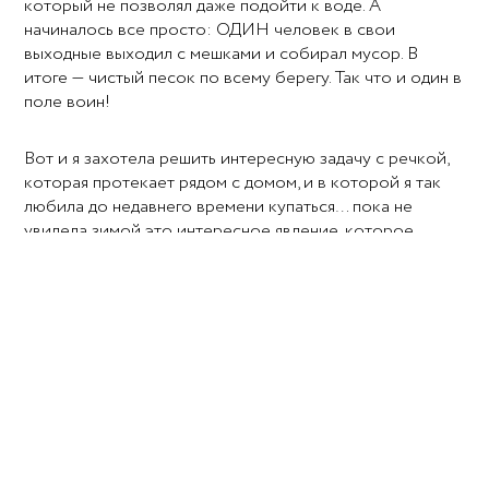
который не позволял даже подойти к воде. А
начиналось все просто: ОДИН человек в свои
выходные выходил с мешками и собирал мусор. В
итоге — чистый песок по всему берегу. Так что и один в
поле воин!
Вот и я захотела решить интересную задачу с речкой,
которая протекает рядом с домом, и в которой я так
любила до недавнего времени купаться… пока не
увидела зимой это интересное явление, которое
совершенно понятно чем вызвано не только на первый
взгляд, но и на первый вдох.
В прошлую зиму (точнее несколько лет) я заметила
странное явление, когда в морозы часть реки спокойно
течет метров 100, а потом уже замерзает. Причем лед
на реке может быть 10-15 см, судя по проруби, а это
место НЕ замерзает. Я сняла видео, но по разным
причинам в прошлом году никуда этот ролик не
разместила. В июне месяце 2018 года, когда я была на