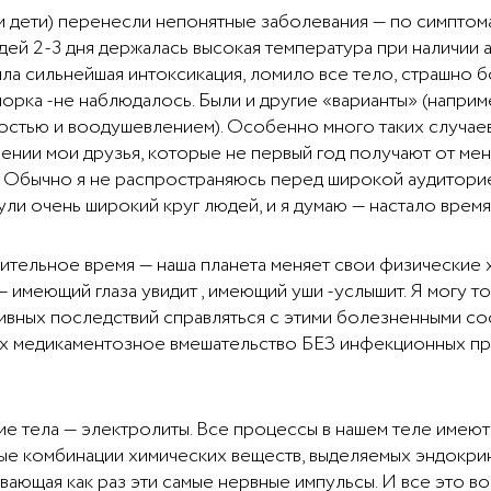
 и дети) перенесли непонятные заболевания — по симпто
юдей 2-3 дня держалась высокая температура при наличии 
ла сильнейшая интоксикация, ломило все тело, страшно б
орка -не наблюдалось. Были и другие «варианты» (наприм
остью и воодушевлением). Особенно много таких случаев
лении мои друзья, которые не первый год получают от м
. Обычно я не распространяюсь перед широкой аудиторией 
и очень широкий круг людей, и я думаю — настало время 
ительное время — наша планета меняет свои физические х
— имеющий глаза увидит , имеющий уши -услышит. Я могу т
ативных последствий справляться с этими болезненными с
ых медикаментозное вмешательство БЕЗ инфекционных пр
кие тела — электролиты. Все процессы в нашем теле имею
жные комбинации химических веществ, выделяемых эндокр
вающая как раз эти самые нервные импульсы. И все это в