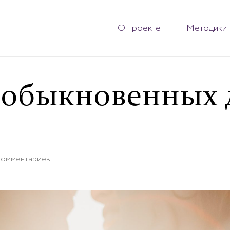
О проекте
Методики
 обыкновенных 
комментариев