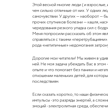
Этой весной многие люди ( и взрослые,
чем сильно отличные от них. У одних л
самочувствии. У других — наоборот — бы
прочих спутников болезни — кашля, насм
чередования резкого упадка сил с бодр
Меня попросили рассказать об этом яв
справляться с такими «перетрубациями»
рода «нетипичные» недомогания затронул
Дорогие мои читатели! Мы живем в удив
ней. Не моя задача убеждать Вас в этом 
опыте и что помогает без паники и нег
отношении маленьких детей, для котор
последствиям.
Если сказать коротко, то наши физичес
импульсы -это разряды энергий, а сло
эмоций -электролитная среда, обеспечи