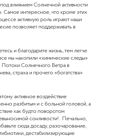
 под влиянием Солнечной активности
 Самое интересное, что кроме этих
роцессе активную роль играют наши
ие позволяет поддерживать в
тесь и благодарите жизнь, тем легче
все мы накопили «химические следы»
е Потоки Солнечного Ветра в
нева, страха и прочего «богатства»
этому активное воздействие
енно разбитым и с больной головой, а
вствие как будто поворотом
евыносимой сонливости!.. Печально,
обавьте сюда досаду, разочарование,
антибиотики, дестабилизирующие