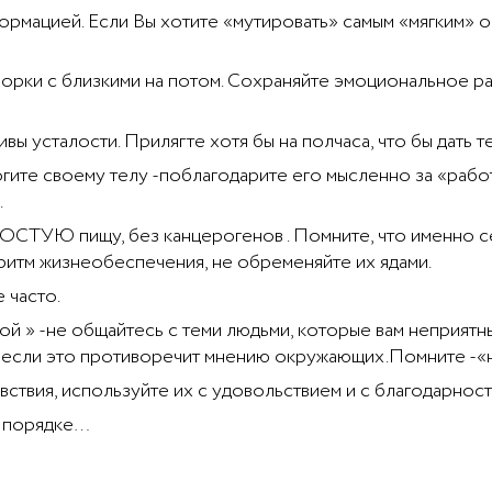
ормацией. Если Вы хотите «мутировать» самым «мягким» о
орки с близкими на потом. Сохраняйте эмоциональное р
ы усталости. Прилягте хотя бы на полчаса, что бы дать т
гите своему телу -поблагодарите его мысленно за «работ
.
ОСТУЮ пищу, без канцерогенов . Помните, что именно се
ритм жизнеобеспечения, не обременяйте их ядами.
 часто.
й » -не общайтесь с теми людьми, которые вам неприятны, 
же если это противоречит мнению окружающих.Помните -«н
ия, используйте их с удовольствием и с благодарностью
-в порядке…