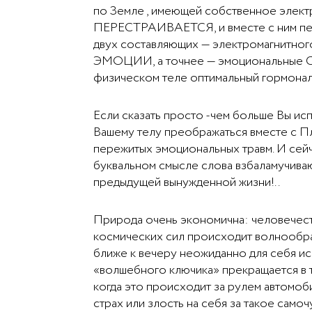
по Земле , имеющей собственное элект
ПЕРЕСТРАИВАЕТСЯ, и вместе с ним пере
двух составляющих — электромагнитного
ЭМОЦИИ, а точнее — эмоциональные С
физическом теле оптимальный гормонал
Если сказать просто -чем больше Вы ис
Вашему телу преображаться вместе с Пл
пережитых эмоциональных травм. И сейч
буквальном смысле слова взбаламучивают
предыдущей вынужденной жизни!..
Природа очень экономична: человечест
космических сил происходит волнообраз
ближе к вечеру неожиданно для себя ис
«волшебного ключика» прекращается в 
когда это происходит за рулем автомоби
страх или злость на себя за такое само