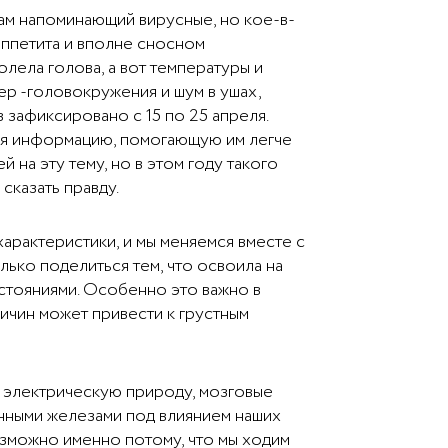
мам напоминающий вирусные, но кое-в-
аппетита и вполне сносном
олела голова, а вот температуры и
ер -головокружения и шум в ушах,
 зафиксировано с 15 по 25 апреля.
еня информацию, помогающую им легче
на эту тему, но в этом году такого
сказать правду.
арактеристики, и мы меняемся вместе с
олько поделиться тем, что освоила на
остояниями. Особенно это важно в
ичин может привести к грустным
т электрическую природу, мозговые
инными железами под влиянием наших
озможно именно потому, что мы ходим