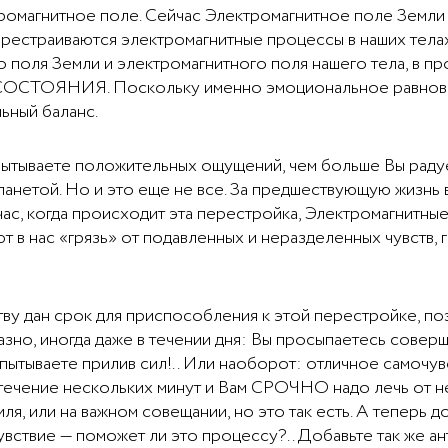
ромагнитное поле. Сейчас Электромагнитное поле Земли
страиваются электромагнитные процессы в наших телах.
 поля Земли и электромагнитного поля нашего тела, в п
ОСТОЯНИЯ. Поскольку именно эмоциональное равновес
ьный баланс.
пытываете положительных ощущений, чем больше Вы радуе
анетой. Но и это еще не все. За предшествующую жизнь 
ас, когда происходит эта перестройка, Электромагнитны
 в нас «грязь» от подавленных и неразделенных чувств, г
ву дан срок для приспособления к этой перестройке, по
но, иногда даже в течении дня: Вы просыпаетесь соверш
пытываете прилив сил!.. Или наоборот: отличное самочу
течение нескольких минут и Вам СРОЧНО надо лечь от н
ля, или на важном совещании, но это так есть. А теперь д
чувствие — поможет ли это процессу?.. Добавьте так же 