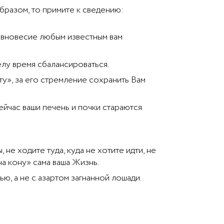
бразом, то примите к сведению:
авновесие любым известным вам
елу время сбалансироваться.
у», за его стремление сохранить Вам
йчас ваши печень и почки стараются
не ходите туда, куда не хотите идти, не
а кону» сама ваша Жизнь.
, а не с азартом загнанной лошади.