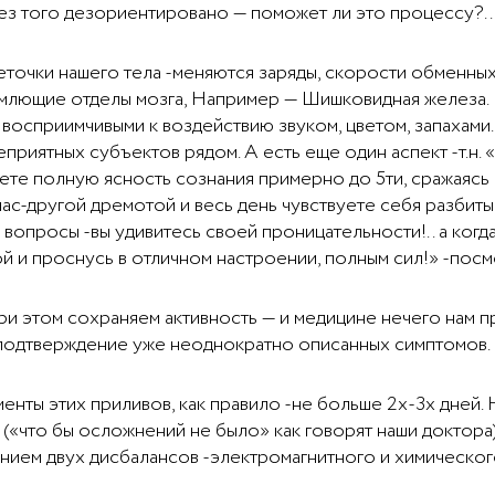
ез того дезориентировано — поможет ли это процессу?..
точки нашего тела -меняются заряды, скорости обменных 
емлющие отделы мозга, Например — Шишковидная железа. 
 восприимчивыми к воздействию звуком, цветом, запахами
приятных субъектов рядом. А есть еще один аспект -т.н. 
ваете полную ясность сознания примерно до 5ти, сражаяс
час-другой дремотой и весь день чувствуете себя разбиты
осы -вы удивитесь своей проницательности!.. а когда 
ой и проснусь в отличном настроении, полным сил!» -посмо
при этом сохраняем активность — и медицине нечего нам
 подтверждение уже неоднократно описанных симптомов.
нты этих приливов, как правило -не больше 2х-3х дней
(«что бы осложнений не было» как говорят наши доктора
анием двух дисбалансов -электромагнитного и химическог