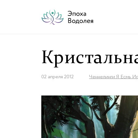
Кристальн
02 апреля 2012
Ченнелинги Я Есмь И