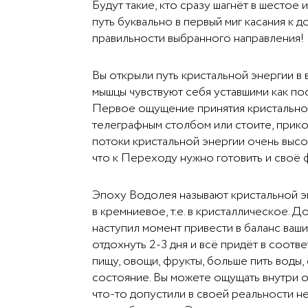
Будут такие, кто сразу шагнёт в шестое
путь буквально в первый миг касания к д
правильности выбранного направления!
Вы открыли путь кристальной энергии в
мышцы чувствуют себя уставшими как по
Первое ощущение принятия кристальной 
телеграфным столбом или стоите, прико
потоки кристальной энергии очень выс
что к Переходу нужно готовить и своё ф
Эпоху Водолея называют кристальной эп
в кремниевое, т.е. в кристаллическое. 
наступил момент привести в баланс ваш
отдохнуть 2-3 дня и всё придёт в соот
пищу, овощи, фрукты, больше пить воды
состояние. Вы можете ощущать внутри оп
что-то допустили в своей реальности 