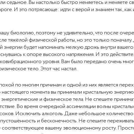
 или седьмое. Вы настолько быстро меняетесь и меняете с
ороге. И это потрясающе: идти с верой и знанием так, как 
 вашу биологию, поэтому не удивительно, что после очер
сле тяжёлой физической работы, но это только поначалу
энергии будет напоминать мелкую дрожь внутри вашего т
снувшись к опоре высокого напряжения. И это действите
оковибрационного уровня. Вам было передано очень мног
изическое тело. Этот час настал.
охой по многим причинам и одной из них является пере
До настоящего момента вы принимали кристальную энергию 
и энергетические и физическое тела. Не спешите принима
ветствие. Во время очередной ассимиляции волны кристал
, соков. Исключить алкоголь. Даже небольшое количество
устошённость и бесконечность. Не спешите переживать и 
не соответствующее вашему эволюционному росту. Прост