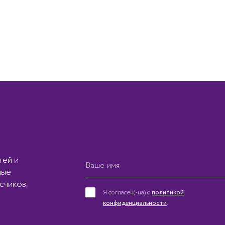
тей и
ные
счиков.
Я согласен(-на) с
политикой
конфиденциальности
.