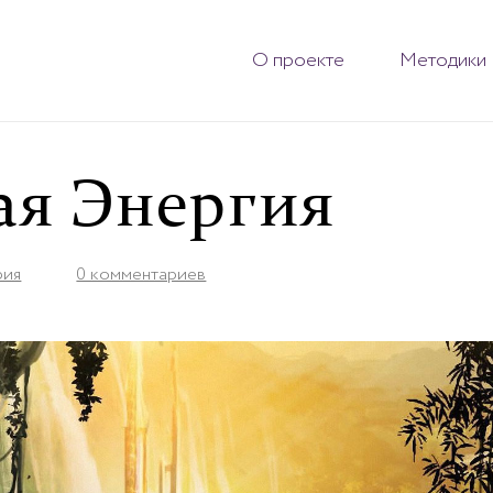
О проекте
Методики
ая Энергия
рия
0 комментариев