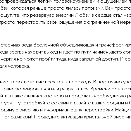
сопровождаться лёгким головокружением и ощущением пу
бви, которая раньше просто лилась потоками. Вам прост
 ощутите, что резервуар энергии Любви в сердце стал на
 просто перестроить свои ощущения с ограниченной мерн
нственная вода Вселенной объединяющая и трансформир
вода всегда находит выход и идёт по пути наименьшего со
нергия не может пройти туда, куда закрыт ей доступ. И 
для человека.
ие в соответствие всех тел к переходу. В постоянно у
и трансформироваться или разрушаться. Времени осталось
ийти в ваше физическое тело и проделать необходимую 
ктуру — употребляйте её сами и давайте вашим родным и б
одимую энергию и информацию для перестройки. Найдите 
 помощником! Проводите активации кристальной энергии 