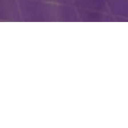
По мере развития человечества, наши физические
тела перенастраиваются, чтобы проводить более
высокие вибрации и вмещать больше Высшего Я и
нашего Духа, чем это было возможно когда-либо
прежде.
Шишковидная железа — единственная часть
физического тела, обладающая как конечными, так и
бесконечными свойствами. С точки зрения Духа, это
мост, через который можно войти в тело и выйти из
него. Она помогает создать иллюзию времени и
дуальности, необходимую для проживания опыта в
физическом теле, заземляет дух в иллюзии физической
временной линии. В древних эзотерических